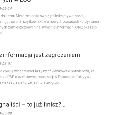
4-06-14
a dni temu Meta zmieniła swoją politykę prywatności,
rmując swoich użytkowników o nowych zasadach korzystania
nych zamieszczonych na swoich platformach. Otóż okazało
e...
zinformacja jest zagrożeniem
4-06-01
d chwilą wicepremier Krzysztof Gawkowski potwierdził, że
sza PAP o częściowej mobilizacji w Polsce jest fałszywa.
e wskazuje na to, że jest to atak grup...
gnaliści – to już finisz? …
4-05-30