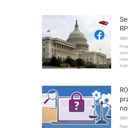
Se
RP
202
Prze
społ
niep
sygna
RO
pr
no
202
Rapo