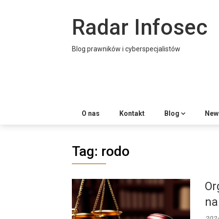
Skip
to
Radar Infosec
content
Blog prawników i cyberspecjalistów
O nas
Kontakt
Blog
News
Tag:
rodo
Or
na
202