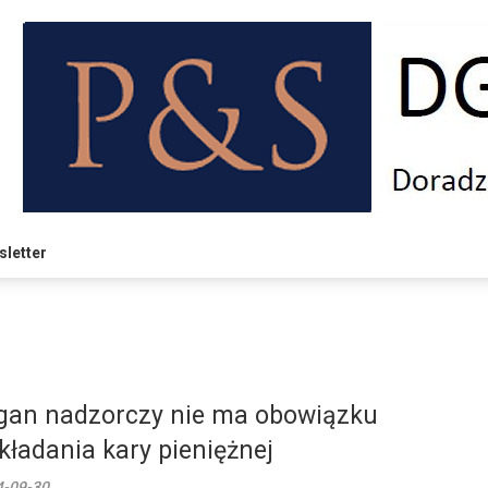
letter
gan nadzorczy nie ma obowiązku
kładania kary pieniężnej
4-09-30