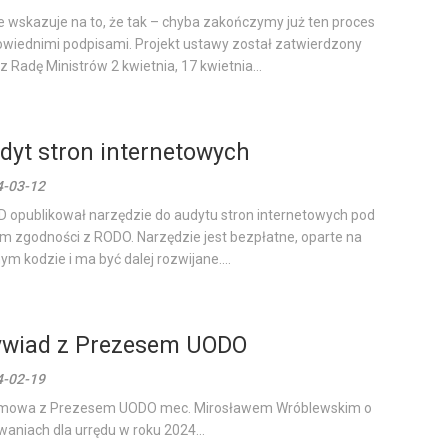
e wskazuje na to, że tak – chyba zakończymy już ten proces
wiednimi podpisami. Projekt ustawy został zatwierdzony
z Radę Ministrów 2 kwietnia, 17 kwietnia...
dyt stron internetowych
4-03-12
 opublikował narzędzie do audytu stron internetowych pod
m zgodności z RODO. Narzędzie jest bezpłatne, oparte na
ym kodzie i ma być dalej rozwijane....
wiad z Prezesem UODO
4-02-19
mowa z Prezesem UODO mec. Mirosławem Wróblewskim o
aniach dla urrędu w roku 2024...