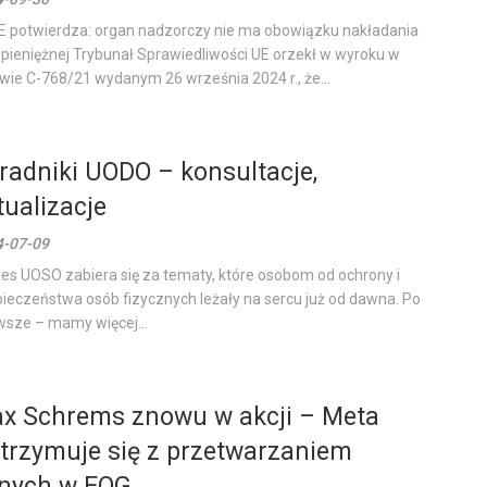
 potwierdza: organ nadzorczy nie ma obowiązku nakładania
 pieniężnej Trybunał Sprawiedliwości UE orzekł w wyroku w
wie C-768/21 wydanym 26 września 2024 r., że...
radniki UODO – konsultacje,
tualizacje
4-07-09
es UOSO zabiera się za tematy, które osobom od ochrony i
ieczeństwa osób fizycznych leżały na sercu już od dawna. Po
wsze – mamy więcej...
x Schrems znowu w akcji – Meta
trzymuje się z przetwarzaniem
nych w EOG