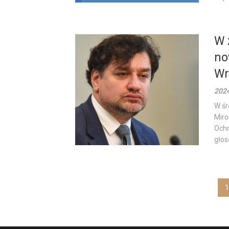
W 
no
Wr
202
W śr
Miro
Ochr
głos
Stronicowanie
1
wpisów