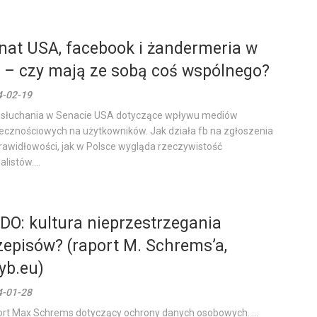
nat USA, facebook i żandermeria w
 – czy mają ze sobą coś wspólnego?
4-02-19
słuchania w Senacie USA dotyczące wpływu mediów
ecznościowych na użytkowników. Jak działa fb na zgłoszenia
rawidłowości, jak w Polsce wygląda rzeczywistość
listów....
DO: kultura nieprzestrzegania
zepisów? (raport M. Schrems’a,
yb.eu)
4-01-28
rt Max Schrems dotyczący ochrony danych osobowych. ...