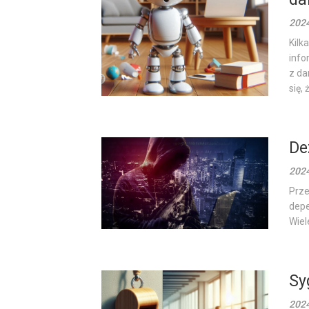
202
Kilk
info
z da
się, ż
De
202
Prze
depe
Wiel
Sy
202