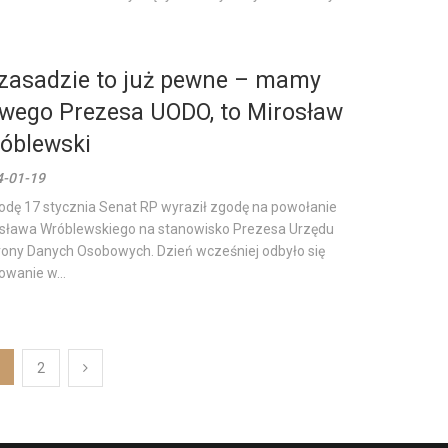
zasadzie to już pewne – mamy
wego Prezesa UODO, to Mirosław
óblewski
4-01-19
odę 17 stycznia Senat RP wyraził zgodę na powołanie
sława Wróblewskiego na stanowisko Prezesa Urzędu
ony Danych Osobowych. Dzień wcześniej odbyło się
owanie w...
2