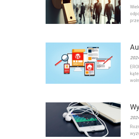
Wiel
odpo
prze
Au
202
EROD
kąte
woln
Wy
202
Roz
wyzw