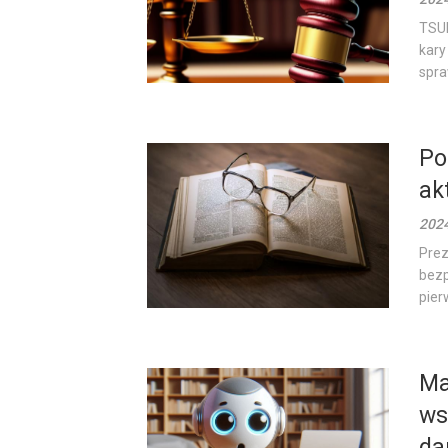
TSUE
kary
spra
Po
ak
202
Prez
bezp
pier
Ma
ws
da