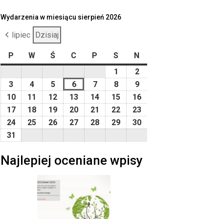
Wydarzenia w miesiącu sierpień 2026
lipiec
Dzisiaj
P
poniedziałek
W
wtorek
Ś
środa
C
czwartek
P
piątek
S
sobota
N
niedziela
1
2026-
2
2026-
08-
08-
3
2026-
4
2026-
5
2026-
6
2026-
7
2026-
8
2026-
9
2026-
01
02
08-
08-
08-
08-
08-
08-
08-
10
2026-
11
2026-
12
2026-
13
2026-
14
2026-
15
2026-
16
2026-
03
04
05
06
07
08
09
08-
08-
08-
08-
08-
08-
08-
17
2026-
18
2026-
19
2026-
20
2026-
21
2026-
22
2026-
23
2026-
10
11
12
13
14
15
16
08-
08-
08-
08-
08-
08-
08-
24
2026-
25
2026-
26
2026-
27
2026-
28
2026-
29
2026-
30
2026-
17
18
19
20
21
22
23
08-
08-
08-
08-
08-
08-
08-
31
2026-
24
25
26
27
28
29
30
08-
Najlepiej oceniane wpisy
31