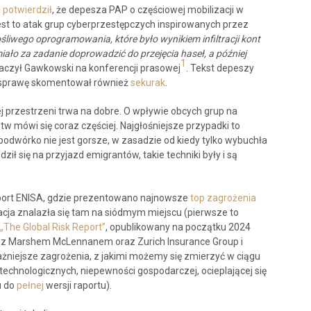
i
potwierdził
, że depesza PAP o częściowej mobilizacji w
jest to atak grup cyberprzestępczych inspirowanych przez
śliwego oprogramowania, które było wynikiem infiltracji kont
ło za zadanie doprowadzić do przejęcia haseł, a później
1
aczył Gawkowski na konferencji prasowej
. Tekst depeszy
 sprawę skomentował również
sekurak
.
ej przestrzeni trwa na dobre. O wpływie obcych grup na
tw mówi się coraz częściej. Najgłośniejsze przypadki to
 podwórko nie jest gorsze, w zasadzie od kiedy tylko wybuchła
ził się na przyjazd emigrantów, takie techniki były i są
ort ENISA, gdzie prezentowano najnowsze
top zagrożenia
ja znalazła się tam na siódmym miejscu (pierwsze to
„The Global Risk Report”
, opublikowany na początku 2024
y z Marshem McLennanem oraz Zurich Insurance Group i
ażniejsze zagrożenia, z jakimi możemy się zmierzyć w ciągu
echnologicznych, niepewności gospodarczej, ocieplającej się
u do
pełnej
wersji raportu).