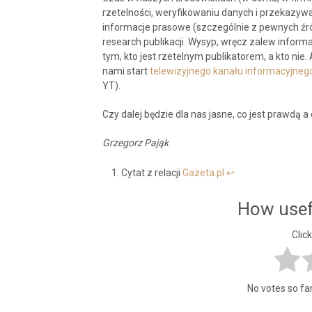
rzetelności, weryfikowaniu danych i przekazyw
informacje prasowe (szczególnie z pewnych źró
research publikacji. Wysyp, wręcz zalew informac
tym, kto jest rzetelnym publikatorem, a kto nie.
nami start
telewizyjnego kanału informacyjneg
YT).
Czy dalej będzie dla nas jasne, co jest prawdą a 
Grzegorz Pająk
Cytat z relacji
Gazeta.pl
↩︎
How usef
Click
No votes so far!