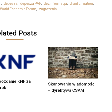
1
,
depesza
,
depesza PAP
,
dezinformacja
,
disinformation
,
World Economic Forum
,
zagrożenia
lated Posts
ozdanie KNF za
Skanowanie wiadomości
rok
– dyrektywa CSAM