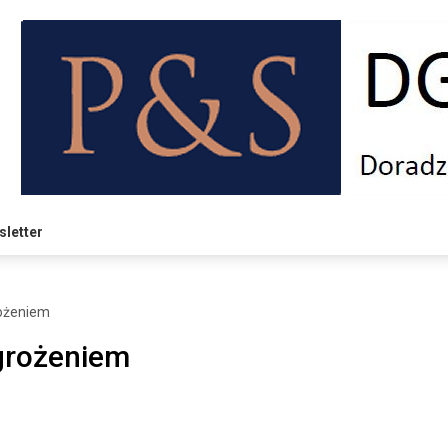
letter
rożeniem
agrożeniem