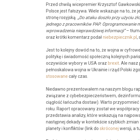
Przed chwilą wicepremier Krzysztof Gawkowsk
Polsce jest fałszywa. Wiele wskazuje na to, że 
stronę rosyjską.
„Do ataku doszło przy użyciu zło
jednego z pracowników PAP. Oprogramowanie mia
wprowadzenia nieprawdziwej informacji”
– tłum
oraz krótki komentarz podał
niebezpiecznik.pl
,
Jest to kolejny dowód na to, że wojna w cyfrow
politykę i świadomość społeczną kolejnych pańs
oczywiście wybory w USA oraz
brexit
. Ale nasz
pełnoskalowa wojna w Ukrainie i rząd Polski zgod
stosowane
cały czas.
Niedawno prezentowałem na naszym blogu rap
związane z cybebezpieczeństwem, dezinformac
ciągłość łańcucha dostaw). Warto przypomnieć
roku. Raport opracowany został we współprac
przedstawia analizy, które wskazują na najpow
następnej dekady w kontekście szybkich zmian t
planety i konfliktów (link do
skróconej
wersji, a t