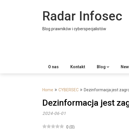
Skip
to
Radar Infosec
content
Blog prawników i cyberspecjalistów
O nas
Kontakt
Blog
News
Home
CYBERSEC
Dezinformacja jest zag
Dezinformacja jest z
2024-06-01
0
(
0
)