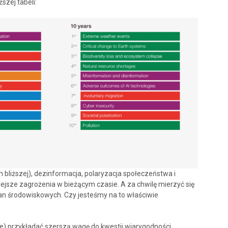
zej tabeli:
 bliższej), dezinformacja, polaryzacja społeczeństwa i
jsze zagrożenia w bieżącym czasie. A za chwilę mierzyć się
n środowiskowych. Czy jesteśmy na to właściwie
) przykładać szerszą wagę do kwestii wiarygodności,