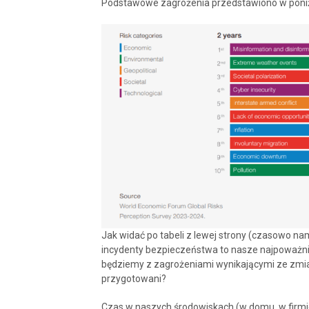
Podstawowe zagrożenia przedstawiono w poniżs
Jak widać po tabeli z lewej strony (czasowo nam
incydenty bezpieczeństwa to nasze najpoważnie
będziemy z zagrożeniami wynikającymi ze zmia
przygotowani?
Czas w naszych środowiskach (w domu, w firmie