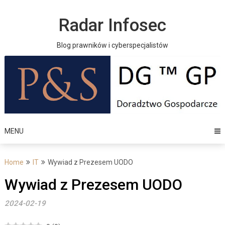
Skip
to
Radar Infosec
content
Blog prawników i cyberspecjalistów
MENU
Home
IT
Wywiad z Prezesem UODO
Wywiad z Prezesem UODO
2024-02-19