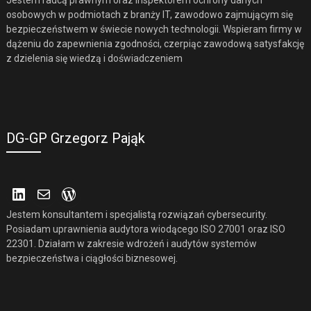
Jestem radcą prawnym oraz inspektorem ochrony danych
osobowych w podmiotach z branży IT, zawodowo zajmującym się
bezpieczeństwem w świecie nowych technologii. Wspieram firmy w
dążeniu do zapewnienia zgodności, czerpiąc zawodową satysfakcję
z dzielenia się wiedzą i doświadczeniem
DG-GP Grzegorz Pająk
LinkedIn
Mail
WordPress
Jestem konsultantem i specjalistą rozwiązań cybersecurity.
Posiadam uprawnienia audytora wiodącego ISO 27001 oraz ISO
22301. Działam w zakresie wdrożeń i audytów systemów
bezpieczeństwa i ciągłości biznesowej.