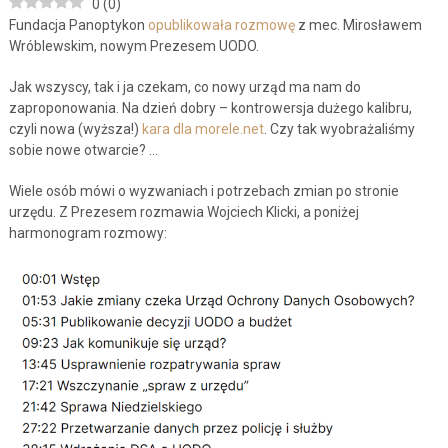
0
(
0
)
Fundacja Panoptykon
opublikowała rozmowę
z mec. Mirosławem
Wróblewskim, nowym Prezesem UODO.
Jak wszyscy, tak i ja czekam, co nowy urząd ma nam do
zaproponowania. Na dzień dobry – kontrowersja dużego kalibru,
czyli nowa (wyższa!)
kara dla morele.net
. Czy tak wyobrażaliśmy
sobie nowe otwarcie? …
Wiele osób mówi o wyzwaniach i potrzebach zmian po stronie
urzędu. Z Prezesem rozmawia Wojciech Klicki, a poniżej
harmonogram rozmowy: