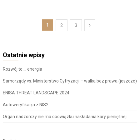
Stronicowanie
1
2
3
wpisów
Ostatnie wpisy
Rozwój to … energia
Samorządy vs. Ministerstwo Cyfryzacji – walka bez prawa (jeszcze)
ENISA THREAT LANDSCAPE 2024
Autoweryfikacja z NIS2
Organ nadzorczy nie ma obowiązku nakładania kary pieniężnej