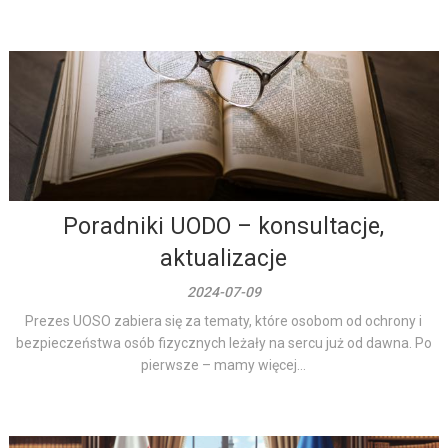
Poradniki UODO – konsultacje,
aktualizacje
2024-07-09
Prezes UOSO zabiera się za tematy, które osobom od ochrony i
bezpieczeństwa osób fizycznych leżały na sercu już od dawna. Po
pierwsze – mamy więcej...