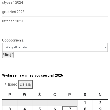
styczeń 2024
grudzień 2023
listopad 2023
Udogodnienia
Udogodnienia
Filtruj
"
Wydarzenia w miesiącu sierpień 2026
lipiec
Dzisiaj
P
poniedziałek
W
wtorek
Ś
środa
C
czwartek
P
piątek
S
sobota
N
nied
1
2026-
2
2026
08-
08-
3
2026-
4
2026-
5
2026-
6
2026-
7
2026-
8
2026-
9
2026