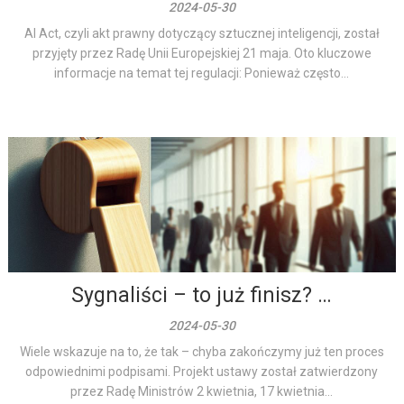
2024-05-30
AI Act, czyli akt prawny dotyczący sztucznej inteligencji, został
przyjęty przez Radę Unii Europejskiej 21 maja. Oto kluczowe
informacje na temat tej regulacji: Ponieważ często...
Sygnaliści – to już finisz? …
2024-05-30
Wiele wskazuje na to, że tak – chyba zakończymy już ten proces
odpowiednimi podpisami. Projekt ustawy został zatwierdzony
przez Radę Ministrów 2 kwietnia, 17 kwietnia...