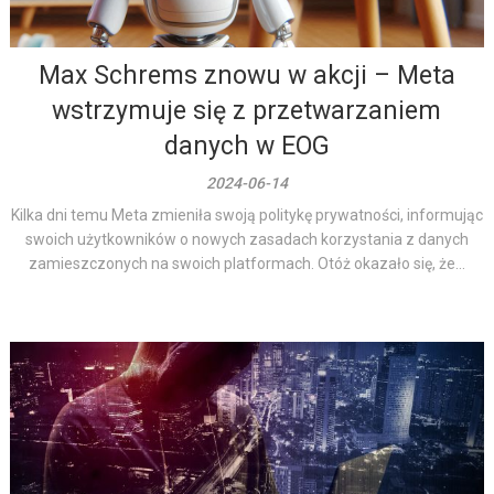
Max Schrems znowu w akcji – Meta
wstrzymuje się z przetwarzaniem
danych w EOG
2024-06-14
Kilka dni temu Meta zmieniła swoją politykę prywatności, informując
swoich użytkowników o nowych zasadach korzystania z danych
zamieszczonych na swoich platformach. Otóż okazało się, że...