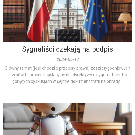
Sygnaliści czekają na podpis
2024-06-17
Główny temat (jeśli chodzi o przepisy prawa) zeszłotygodniowych
rozmów to proces legislacyjny dla dyrektywy o sygnalistach. Po
gorących dyskusjach w sejmie dokument trafił na obrady...