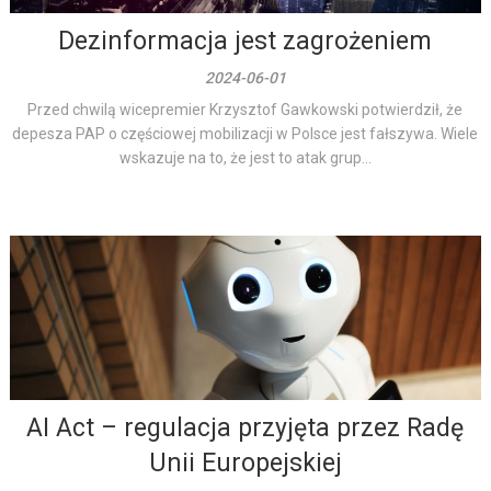
Dezinformacja jest zagrożeniem
2024-06-01
Przed chwilą wicepremier Krzysztof Gawkowski potwierdził, że
depesza PAP o częściowej mobilizacji w Polsce jest fałszywa. Wiele
wskazuje na to, że jest to atak grup...
AI Act – regulacja przyjęta przez Radę
Unii Europejskiej