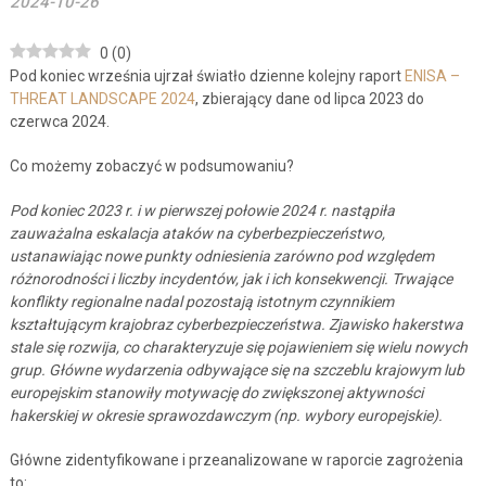
2024-10-26
0
(
0
)
Pod koniec września ujrzał światło dzienne kolejny raport
ENISA –
THREAT LANDSCAPE 2024
, zbierający dane od lipca 2023 do
czerwca 2024.
Co możemy zobaczyć w podsumowaniu?
Pod koniec 2023 r. i w pierwszej połowie 2024 r. nastąpiła
zauważalna eskalacja ataków na cyberbezpieczeństwo,
ustanawiając nowe punkty odniesienia zarówno pod względem
różnorodności i liczby incydentów, jak i ich konsekwencji. Trwające
konflikty regionalne nadal pozostają istotnym czynnikiem
kształtującym krajobraz cyberbezpieczeństwa. Zjawisko hakerstwa
stale się rozwija, co charakteryzuje się pojawieniem się wielu nowych
grup. Główne wydarzenia odbywające się na szczeblu krajowym lub
europejskim stanowiły motywację do zwiększonej aktywności
hakerskiej w okresie sprawozdawczym (np. wybory europejskie).
Główne zidentyfikowane i przeanalizowane w raporcie zagrożenia
to: