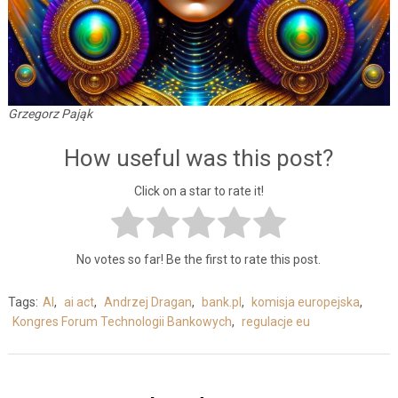
Grzegorz Pająk
How useful was this post?
Click on a star to rate it!
No votes so far! Be the first to rate this post.
Tags:
AI
,
ai act
,
Andrzej Dragan
,
bank.pl
,
komisja europejska
,
Kongres Forum Technologii Bankowych
,
regulacje eu