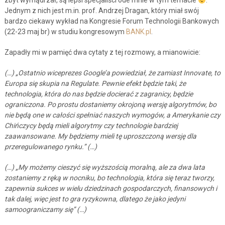
zbyt wymądrzał, są lepsi specjaliści ode mnie w tym temacie
.
Jednym z nich jest m.in. prof. Andrzej Dragan, który miał swój
bardzo ciekawy wykład na Kongresie Forum Technologii Bankowych
(22-23 maj br) w studiu kongresowym
BANK.pl
.
Zapadły mi w pamięć dwa cytaty z tej rozmowy, a mianowicie:
(…) „Ostatnio wiceprezes Google’a powiedział, że zamiast Innovate, to
Europa się skupia na Regulate. Pewnie efekt będzie taki, że
technologia, która do nas będzie docierać z zagranicy, będzie
ograniczona. Po prostu dostaniemy okrojoną wersję algorytmów, bo
nie będą one w całości spełniać naszych wymogów, a Amerykanie czy
Chińczycy będą mieli algorytmy czy technologie bardziej
zaawansowane. My będziemy mieli tę uproszczoną wersję dla
przeregulowanego rynku.” (…)
(…) „My możemy cieszyć się wyższością moralną, ale za dwa lata
zostaniemy z ręką w nocniku, bo technologia, która się teraz tworzy,
zapewnia sukces w wielu dziedzinach gospodarczych, finansowych i
tak dalej, więc jest to gra ryzykowna, dlatego że jako jedyni
samoograniczamy się” (…)