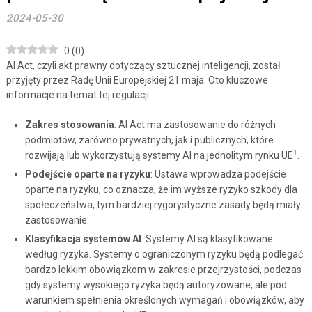
2024-05-30
0
(
0
)
AI Act, czyli akt prawny dotyczący sztucznej inteligencji, został
przyjęty przez Radę Unii Europejskiej 21 maja. Oto kluczowe
informacje na temat tej regulacji:
Zakres stosowania
: AI Act ma zastosowanie do różnych
podmiotów, zarówno prywatnych, jak i publicznych, które
1
rozwijają lub wykorzystują systemy AI na jednolitym rynku UE
.
Podejście oparte na ryzyku
: Ustawa wprowadza podejście
oparte na ryzyku, co oznacza, że im wyższe ryzyko szkody dla
społeczeństwa, tym bardziej rygorystyczne zasady będą miały
zastosowanie.
Klasyfikacja systemów AI
: Systemy AI są klasyfikowane
według ryzyka. Systemy o ograniczonym ryzyku będą podlegać
bardzo lekkim obowiązkom w zakresie przejrzystości, podczas
gdy systemy wysokiego ryzyka będą autoryzowane, ale pod
warunkiem spełnienia określonych wymagań i obowiązków, aby