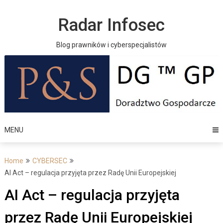
Skip
to
Radar Infosec
content
Blog prawników i cyberspecjalistów
MENU
Home
CYBERSEC
AI Act – regulacja przyjęta przez Radę Unii Europejskiej
AI Act – regulacja przyjęta
przez Radę Unii Europejskiej