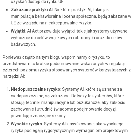
uzyskać dostęp do rynku UE.
Zakazane praktyki AI
: Niektóre praktyki AI, takie jak
manipulacja behawioralna i ocena społeczna, będą zakazane w
UE ze względu na nieakceptowalne ryzyko.
Wyjątki
: AI Act przewiduje wyjątki, takie jak systemy używane
wyłącznie do celów wojskowych i obronnych oraz do celów
badawczych.
Ponieważ często na tym blogu wspominamy o ryzyku, to
przedstawiam tu krótkie podsumowanie wskazanych w regulacji
czterech poziomu ryzyka stosowanych systemów korzystających z
narzędzi AI:
Niedopuszczalne ryzyko
: Systemy AI, które są uznane za
niedopuszczalne, są zakazane. Dotyczy to systemów, które
stosują techniki manipulacyjne lub oszukańcze, aby zakłócić
zachowanie i utrudnić świadome podejmowanie decyzji,
powodując znaczące szkody.
Wysokie ryzyko
: Systemy AI klasyfikowane jako wysokiego
ryzyka podlegają rygorystycznym wymaganiom projektowym i