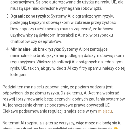
operacyjnym. Są one autoryzowane do użytku na rynku UE, ale
muszą spełniać określone wymagania i obowiązki.
Ograniczone ryzyko
: Systemy AI o ograniczonym ryzyku
podlegają lżejszym obowiązkom w zakresie przejrzystości.
Deweloperzy i użytkownicy muszą zapewnić, że końcowi
użytkownicy są świadomi interakcji z AI, np. w przypadku
chatbotów czy deepfake’ów.
Minimalne lub brak ryzyka
: Systemy AI prezentujące
minimalne lub brak ryzyka nie podlegają dalszym obowiązkom
regulacyjnym. Większość aplikacji AI dostępnych na jednolitym
rynku UE, takich jak gry wideo z AI czy filtry spamu, należy do tej
kategorii.
Podział ten ma na celu zapewnienie, że poziom nadzoru jest
odpowiedni do poziomu ryzyka. Dzięki temu, AI Act ma wspierać
rozwój i przyjmowanie bezpiecznych i godnych zaufania systemów
AI, jednocześnie chroniąc podstawowe prawa obywateli UE.
Ciekawe podsumowanie regulacji znajdziecie w tym
miejscu
.
Na temat AI rozpisują się teraz wszyscy, więc może nie będę się tu