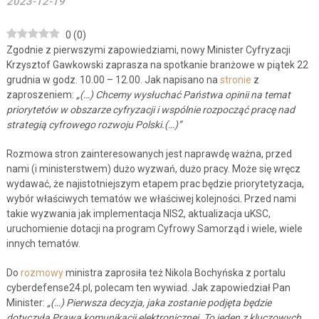
2023-12-19
0
(
0
)
Zgodnie z pierwszymi zapowiedziami, nowy Minister Cyfryzacji
Krzysztof Gawkowski zaprasza na spotkanie branżowe w piątek 22
grudnia w godz. 10.00 – 12.00. Jak napisano na
stronie
z
zaproszeniem:
„(…) Chcemy wysłuchać Państwa opinii na temat
priorytetów w obszarze cyfryzacji i wspólnie rozpocząć pracę nad
strategią cyfrowego rozwoju Polski.(…)”
Rozmowa stron zainteresowanych jest naprawdę ważna, przed
nami (i ministerstwem) dużo wyzwań, dużo pracy. Może się wręcz
wydawać, że najistotniejszym etapem prac będzie priorytetyzacja,
wybór właściwych tematów we właściwej kolejności. Przed nami
takie wyzwania jak implementacja NIS2, aktualizacja uKSC,
uruchomienie dotacji na program Cyfrowy Samorząd i wiele, wiele
innych tematów.
Do
rozmowy
ministra zaprosiła też Nikola Bochyńska z portalu
cyberdefense24.pl, polecam ten wywiad. Jak zapowiedział Pan
Minister:
„(…) Pierwsza decyzja, jaka zostanie podjęta będzie
dotyczyła Prawa komunikacji elektronicznej. To jeden z kluczowych