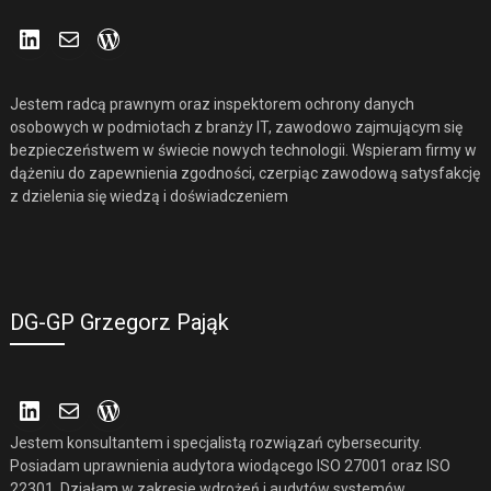
LinkedIn
Mail
WordPress
Jestem radcą prawnym oraz inspektorem ochrony danych
osobowych w podmiotach z branży IT, zawodowo zajmującym się
bezpieczeństwem w świecie nowych technologii. Wspieram firmy w
dążeniu do zapewnienia zgodności, czerpiąc zawodową satysfakcję
z dzielenia się wiedzą i doświadczeniem
DG-GP Grzegorz Pająk
LinkedIn
Mail
WordPress
Jestem konsultantem i specjalistą rozwiązań cybersecurity.
Posiadam uprawnienia audytora wiodącego ISO 27001 oraz ISO
22301. Działam w zakresie wdrożeń i audytów systemów