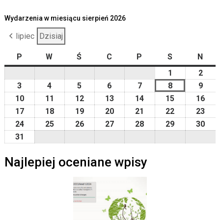
Wydarzenia w miesiącu sierpień 2026
lipiec
Dzisiaj
P
poniedziałek
W
wtorek
Ś
środa
C
czwartek
P
piątek
S
sobota
N
nied
1
2026-
2
2026
08-
08-
3
2026-
4
2026-
5
2026-
6
2026-
7
2026-
8
2026-
9
2026
01
02
08-
08-
08-
08-
08-
08-
08-
10
2026-
11
2026-
12
2026-
13
2026-
14
2026-
15
2026-
16
202
03
04
05
06
07
08
09
08-
08-
08-
08-
08-
08-
08-
17
2026-
18
2026-
19
2026-
20
2026-
21
2026-
22
2026-
23
202
10
11
12
13
14
15
16
08-
08-
08-
08-
08-
08-
08-
24
2026-
25
2026-
26
2026-
27
2026-
28
2026-
29
2026-
30
202
17
18
19
20
21
22
23
08-
08-
08-
08-
08-
08-
08-
31
2026-
24
25
26
27
28
29
30
08-
Najlepiej oceniane wpisy
31