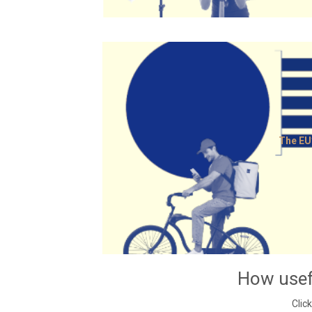
The EU
How usef
Click