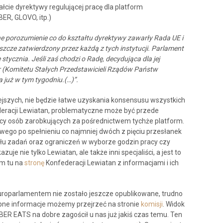
cie dyrektywy regulującej pracę dla platform
BER, GLOVO, itp.)
e porozumienie co do kształtu dyrektywy zawarły Rada UE i
szcze zatwierdzony przez każdą z tych instytucji. Parlament
stycznia. Jeśli zaś chodzi o Radę, decydująca dla jej
r (Komitetu Stałych Przedstawicieli Rządów Państw
 już w tym tygodniu.(…)”.
ejszych, nie będzie łatwe uzyskania konsensusu wszystkich
deracji Lewiatan, problematyczne może być przede
cy osób zarobkujących za pośrednictwem tychże platform.
ego po spełnieniu co najmniej dwóch z pięciu przesłanek
iału zadań oraz ograniczeń w wyborze godzin pracy czy
je nie tylko Lewiatan, ale także inni specjaliści, a jest to
am tu na
stronę
Konfederacji Lewiatan z informacjami i ich
uroparlamentem nie zostało jeszcze opublikowane, trudno
ępne informacje możemy przejrzeć na stronie
komisji
. Widok
ER EATS na dobre zagościł u nas już jakiś czas temu. Ten