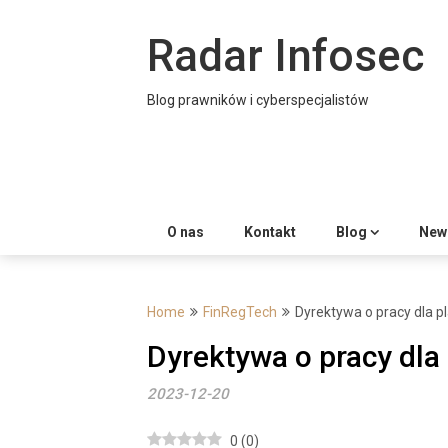
Skip
to
Radar Infosec
content
Blog prawników i cyberspecjalistów
O nas
Kontakt
Blog
News
Home
FinRegTech
Dyrektywa o pracy dla p
Dyrektywa o pracy dla
2023-12-20
0
(
0
)