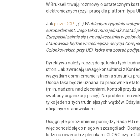
W Brukseli trwają rozmowy o ostatecznym kształ
elektronicznych (czyli pracę dla platform typu U
Jak
pisze DGP
:
„(…) W ubiegłym tygodniu wstępn
europarlament. Jego tekst musi jednak zostać je
Europejski zajmie się tym najwcześniej w połowie 
stanowiska będzie wcześniejsza decyzja Corepe
Członkowskich przy UE), która ma zostać podjęta
Dyrektywa należy raczej do gatunku tych trudni
stron. Jak zwracają uwagę konsultanci z Konfe
wszystkim domniemanie istnienia stosunku pra
Osoba taka będzie uznana za pracownika etatow
(m.in. nadzoru nad zleceniami, kontroli przydz
swobody organizacji pracy). Na problem ten wskazu
tylko jeden z tych trudniejszych wątków. Odsył
oficjalnym stanowiskiem.
Osiągnięte porozumienie pomiędzy Radą EU i e
więc odnosić się do niego w szczegółach. Dost
ludzi na rowerach z plecakami GLOVO czy też UB