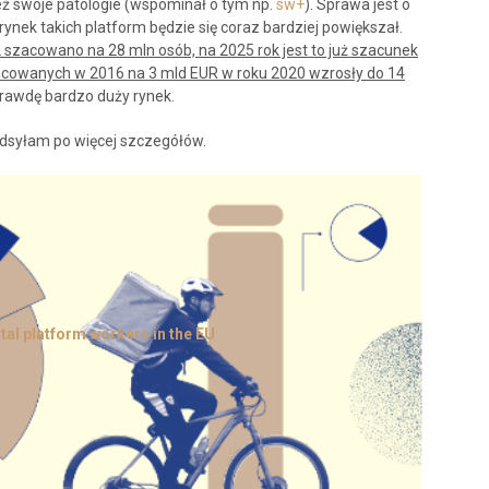
ż swoje patologie (wspominał o tym np.
sw+
). Sprawa jest o
rynek takich platform będzie się coraz bardziej powiększał.
 szacowano na 28 mln osób, na 2025 rok jest to już szacunek
acowanych w 2016 na 3 mld EUR w roku 2020 wzrosły do 14
aprawdę bardzo duży rynek.
 odsyłam po więcej szczegółów.
ital platform workers in the EU