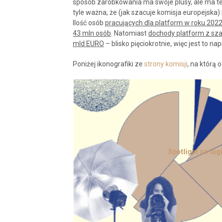
sposób zarobkowania ma swoje plusy, ale ma te
tyle ważna, że (jak szacuje komisja europejska) 
Ilość osób
pracujących dla platform w roku 2022
43 mln osób
. Natomiast
dochody platform z sz
mld EURO
– blisko pięciokrotnie, więc jest to n
Poniżej ikonografiki ze
strony komisji
, na którą
Spotlight on dig