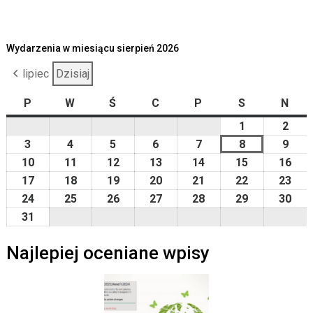
Wydarzenia w miesiącu sierpień 2026
lipiec
Dzisiaj
P
poniedziałek
W
wtorek
Ś
środa
C
czwartek
P
piątek
S
sobota
N
nied
1
2026-
2
2026
08-
08-
3
2026-
4
2026-
5
2026-
6
2026-
7
2026-
8
2026-
9
2026
01
02
08-
08-
08-
08-
08-
08-
08-
10
2026-
11
2026-
12
2026-
13
2026-
14
2026-
15
2026-
16
202
03
04
05
06
07
08
09
08-
08-
08-
08-
08-
08-
08-
17
2026-
18
2026-
19
2026-
20
2026-
21
2026-
22
2026-
23
202
10
11
12
13
14
15
16
08-
08-
08-
08-
08-
08-
08-
24
2026-
25
2026-
26
2026-
27
2026-
28
2026-
29
2026-
30
202
17
18
19
20
21
22
23
08-
08-
08-
08-
08-
08-
08-
31
2026-
24
25
26
27
28
29
30
08-
Najlepiej oceniane wpisy
31