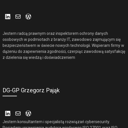
LinkedIn
Mail
WordPress
Jestem radcą prawnym oraz inspektorem ochrony danych
osobowych w podmiotach z branży IT, zawodowo zajmującym się
bezpieczeństwem w świecie nowych technologii. Wspieram firmy w
dążeniu do zapewnienia zgodności, czerpiąc zawodową satysfakcję
z dzielenia się wiedzą i doświadczeniem
DG-GP Grzegorz Pająk
LinkedIn
Mail
WordPress
Jestem konsultantem i specjalistą rozwiązań cybersecurity.
Posiadam uprawnienia audytora wiodącego ISO 27001 oraz ISO