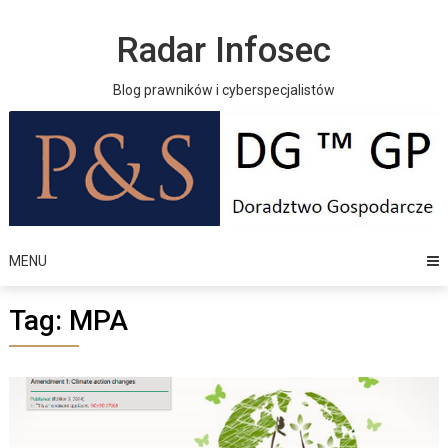
Skip
to
Radar Infosec
content
Blog prawników i cyberspecjalistów
MENU
Tag:
MPA