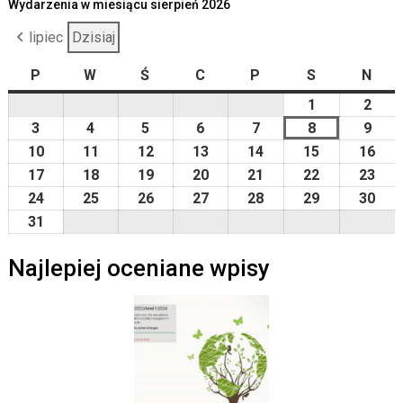
Wydarzenia w miesiącu sierpień 2026
lipiec
Dzisiaj
P
poniedziałek
W
wtorek
Ś
środa
C
czwartek
P
piątek
S
sobota
N
nied
1
2026-
2
2026
08-
08-
3
2026-
4
2026-
5
2026-
6
2026-
7
2026-
8
2026-
9
2026
01
02
08-
08-
08-
08-
08-
08-
08-
10
2026-
11
2026-
12
2026-
13
2026-
14
2026-
15
2026-
16
202
03
04
05
06
07
08
09
08-
08-
08-
08-
08-
08-
08-
17
2026-
18
2026-
19
2026-
20
2026-
21
2026-
22
2026-
23
202
10
11
12
13
14
15
16
08-
08-
08-
08-
08-
08-
08-
24
2026-
25
2026-
26
2026-
27
2026-
28
2026-
29
2026-
30
202
17
18
19
20
21
22
23
08-
08-
08-
08-
08-
08-
08-
31
2026-
24
25
26
27
28
29
30
08-
Najlepiej oceniane wpisy
31