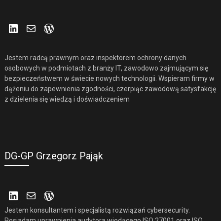
LinkedIn
Mail
WordPress
Jestem radcą prawnym oraz inspektorem ochrony danych
osobowych w podmiotach z branży IT, zawodowo zajmującym się
bezpieczeństwem w świecie nowych technologii. Wspieram firmy w
dążeniu do zapewnienia zgodności, czerpiąc zawodową satysfakcję
z dzielenia się wiedzą i doświadczeniem
DG-GP Grzegorz Pająk
LinkedIn
Mail
WordPress
Jestem konsultantem i specjalistą rozwiązań cybersecurity.
Posiadam uprawnienia audytora wiodącego ISO 27001 oraz ISO