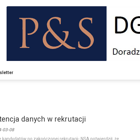
letter
tencja danych w rekrutacji
4-03-08
 kandydatów po zakończonej rekrutacji- NSA potwierdził, że