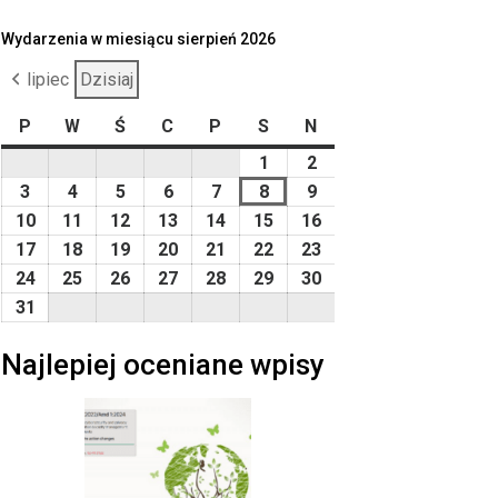
Wydarzenia w miesiącu sierpień 2026
lipiec
Dzisiaj
P
poniedziałek
W
wtorek
Ś
środa
C
czwartek
P
piątek
S
sobota
N
niedziela
1
2026-
2
2026-
08-
08-
3
2026-
4
2026-
5
2026-
6
2026-
7
2026-
8
2026-
9
2026-
01
02
08-
08-
08-
08-
08-
08-
08-
10
2026-
11
2026-
12
2026-
13
2026-
14
2026-
15
2026-
16
2026-
03
04
05
06
07
08
09
08-
08-
08-
08-
08-
08-
08-
17
2026-
18
2026-
19
2026-
20
2026-
21
2026-
22
2026-
23
2026-
10
11
12
13
14
15
16
08-
08-
08-
08-
08-
08-
08-
24
2026-
25
2026-
26
2026-
27
2026-
28
2026-
29
2026-
30
2026-
17
18
19
20
21
22
23
08-
08-
08-
08-
08-
08-
08-
31
2026-
24
25
26
27
28
29
30
08-
Najlepiej oceniane wpisy
31