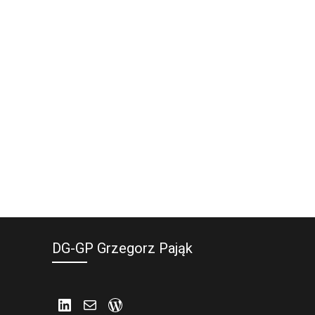
DG-GP Grzegorz Pająk
LinkedIn
Mail
WordPress