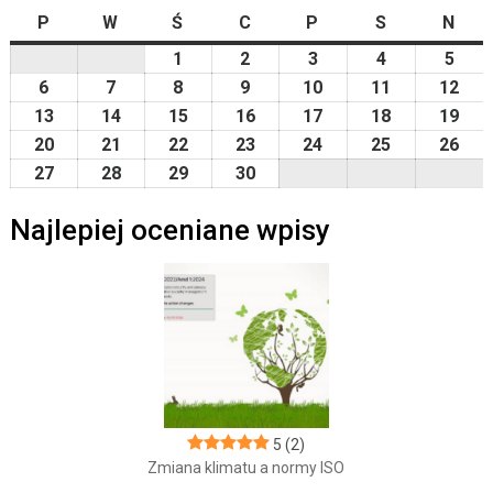
P
poniedziałek
W
wtorek
Ś
środa
C
czwartek
P
piątek
S
sobota
N
nied
1
2026-
2
2026-
3
2026-
4
2026-
5
2026
04-
04-
04-
04-
04-
6
2026-
7
2026-
8
2026-
9
2026-
10
2026-
11
2026-
12
202
01
02
03
04
05
04-
04-
04-
04-
04-
04-
04-
13
2026-
14
2026-
15
2026-
16
2026-
17
2026-
18
2026-
19
202
06
07
08
09
10
11
12
04-
04-
04-
04-
04-
04-
04-
20
2026-
21
2026-
22
2026-
23
2026-
24
2026-
25
2026-
26
202
13
14
15
16
17
18
19
04-
04-
04-
04-
04-
04-
04-
27
2026-
28
2026-
29
2026-
30
2026-
20
21
22
23
24
25
26
04-
04-
04-
04-
Najlepiej oceniane wpisy
27
28
29
30
5
(2)
Zmiana klimatu a normy ISO