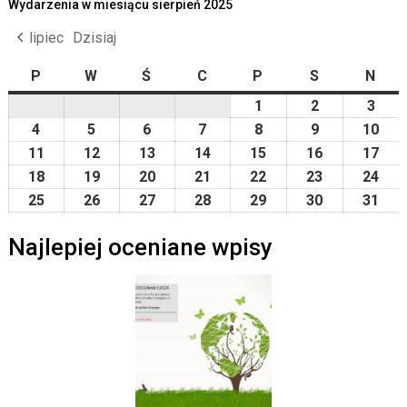
Wydarzenia w miesiącu sierpień 2025
lipiec
Dzisiaj
P
poniedziałek
W
wtorek
Ś
środa
C
czwartek
P
piątek
S
sobota
N
nied
1
2025-
2
2025-
3
2025
08-
08-
08-
4
2025-
5
2025-
6
2025-
7
2025-
8
2025-
9
2025-
10
202
01
02
03
08-
08-
08-
08-
08-
08-
08-
11
2025-
12
2025-
13
2025-
14
2025-
15
2025-
16
2025-
17
202
04
05
06
07
08
09
10
08-
08-
08-
08-
08-
08-
08-
18
2025-
19
2025-
20
2025-
21
2025-
22
2025-
23
2025-
24
202
11
12
13
14
15
16
17
08-
08-
08-
08-
08-
08-
08-
25
2025-
26
2025-
27
2025-
28
2025-
29
2025-
30
2025-
31
202
18
19
20
21
22
23
24
08-
08-
08-
08-
08-
08-
08-
Najlepiej oceniane wpisy
25
26
27
28
29
30
31